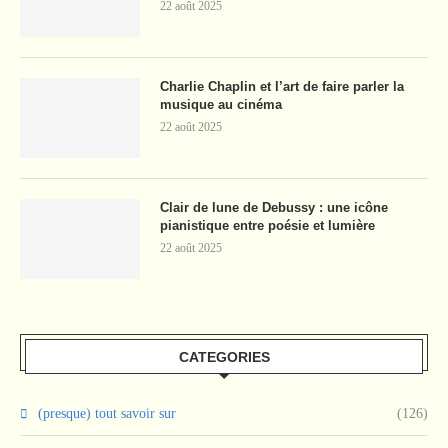
22 août 2025
Charlie Chaplin et l’art de faire parler la
musique au cinéma
22 août 2025
Clair de lune de Debussy : une icône
pianistique entre poésie et lumière
22 août 2025
CATEGORIES
(presque) tout savoir sur
(126)