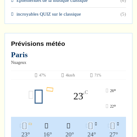
Ephémérides de la musique classique
(6)
incroyables QUIZ sur le classique
(5)
Prévisions météo
Paris
Nuageux
47%
4km/h
71%
°
26
C
23
°
°
22
23
°
16
°
20
°
24
°
27
°