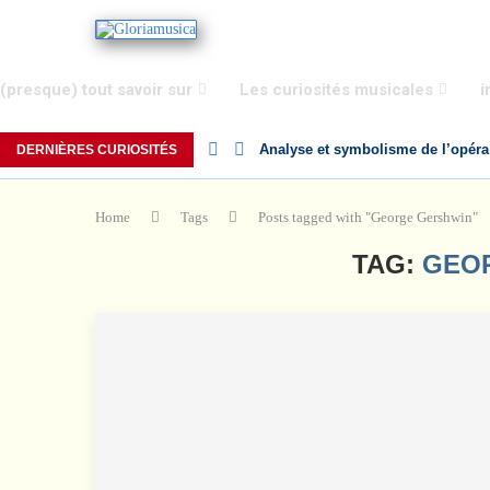
(presque) tout savoir sur
Les curiosités musicales
i
Analyse et symbolisme de l’opéra
DERNIÈRES CURIOSITÉS
Home
Tags
Posts tagged with "George Gershwin"
TAG:
GEO