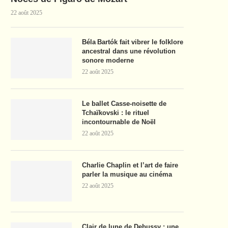
22 août 2025
Béla Bartók fait vibrer le folklore
ancestral dans une révolution
sonore moderne
22 août 2025
Le ballet Casse-noisette de
Tchaïkovski : le rituel
incontournable de Noël
22 août 2025
Charlie Chaplin et l’art de faire
parler la musique au cinéma
22 août 2025
Clair de lune de Debussy : une