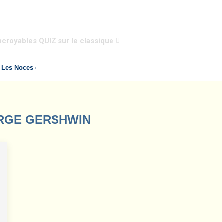
ncroyables QUIZ sur le classique
 Les Noces de Figaro de Mozart
RGE GERSHWIN