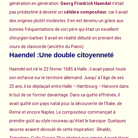
génération en génération.
Georg Friedrich Haendel
n’était
pas prédestiné à devenir un
célèbre compositeur
, car il avait
des origines plutôt modestes. Il en est devenu un grâce aux
bonnes fréquentations de son père qui était un excellent
chirurgien barbier. Il avait en réalité débuté en prenant des
cours de clavicorde (ancêtre du Piano).
Haendel :Une double citoyenneté
Haendel est né le 23 février 1685 à Halle ; il avait passé toute
son enfance sur le territoire allemand. Jusqu’ à l’âge de ses
25 ans, il se déplaçait entre Halle – Hambourg – Hanovre dans
le but de se former davantage. Dans sa quête effrénée, il
avait quitté son pays natal pour la découverte de l’Italie, de
Rome et encore Naples. Le compositeur commençait à
prendre goût au style nouveau qu’était le baroque. Quelques
œuvres avaient découlé de cette inspiration :
Rinaldo,
Tamerlano, Guilio Cesare
. Plus obstiné que jamais, il avait élargi